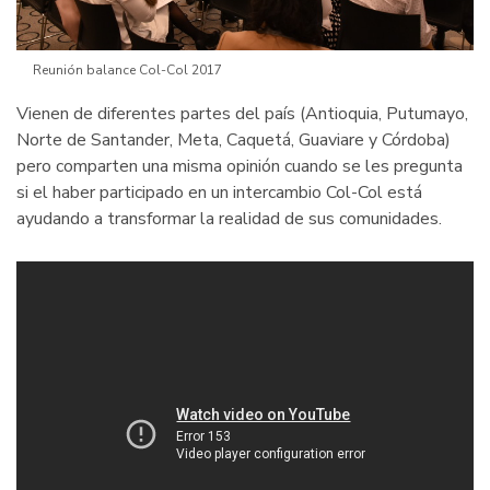
Reunión balance Col-Col 2017
Vienen de diferentes partes del país (Antioquia, Putumayo,
Norte de Santander, Meta, Caquetá, Guaviare y Córdoba)
pero comparten una misma opinión cuando se les pregunta
si el haber participado en un intercambio Col-Col está
ayudando a transformar la realidad de sus comunidades.