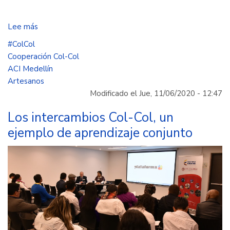
Lee más
sobre
En
#ColCol
Medellín
Cooperación Col-Col
se
ACI Medellín
teje
Artesanos
la
Modificado el Jue, 11/06/2020 - 12:47
paz
Los intercambios Col-Col, un
ejemplo de aprendizaje conjunto