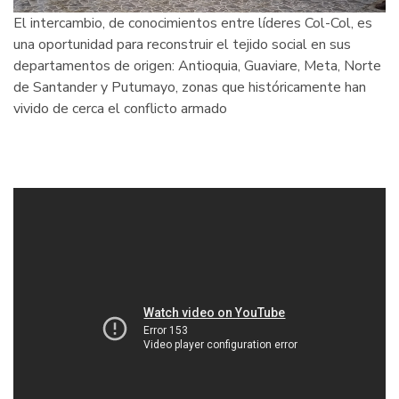
El intercambio, de conocimientos entre líderes Col-Col, es
una oportunidad para reconstruir el tejido social en sus
departamentos de origen: Antioquia, Guaviare, Meta, Norte
de Santander y Putumayo, zonas que históricamente han
vivido de cerca el conflicto armado