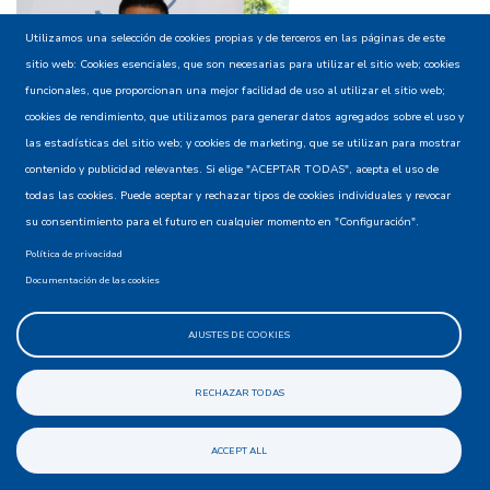
Utilizamos una selección de cookies propias y de terceros en las páginas de este
sitio web: Cookies esenciales, que son necesarias para utilizar el sitio web; cookies
Neyder Fernando
funcionales, que proporcionan una mejor facilidad de uso al utilizar el sitio web;
cookies de rendimiento, que utilizamos para generar datos agregados sobre el uso y
las estadísticas del sitio web; y cookies de marketing, que se utilizan para mostrar
contenido y publicidad relevantes. Si elige "ACEPTAR TODAS", acepta el uso de
Culchac- Valle del Guamuez- Putumayo
todas las cookies. Puede aceptar y rechazar tipos de cookies individuales y revocar
su consentimiento para el futuro en cualquier momento en "Configuración".
Lo difícil
: la actual mentalidad. Concientizar y convencer al
Política de privacidad
campesino, que está dedicado a cultivar coca, que existen
Documentación de las cookies
alternativas que dan más tranquilidad y alejan de la
violencia. Hacer que el joven se enamore de lo rural porque
AJUSTES DE COOKIES
sí es posible que en el campo existan opciones para su
futuro.
RECHAZAR TODAS
El por qué
: no es una buena herencia que se deba
mantener en el campo del país. Al joven se le deben dar
ACCEPT ALL
mayores oportunidades en educación, salud, ingresos y