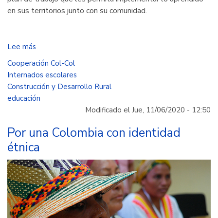
en sus territorios junto con su comunidad.
Lee más
sobre
Comprometidos
Cooperación Col-Col
con
Internados escolares
la
Construcción y Desarrollo Rural
educación
educación
rural
Modificado el Jue, 11/06/2020 - 12:50
en
Colombia
Por una Colombia con identidad
étnica