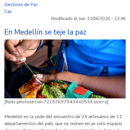
de
Gestores de Paz
seguimiento
Cali
en
Modificado el Jue, 11/06/2020 - 12:46
gestión
de
En Medellín se teje la paz
paz
y
cultura
ciudadana
[flickr-photoset:id=72157697943440534,size=y]
Medellín es la sede del encuentro de 24 artesanos de 11
departamentos del país, que se reúnen en un solo espacio