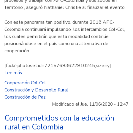
procesos y trabajar con APC-Colombia y sus socios en
territorio”, aseguró Nathaniel Christie al finalizar el evento.
Con este panorama tan positivo, durante 2018 APC-
Colombia continuará impulsando los intercambios Col-Col,
los cuales permitirán que esta modalidad continúe
posicionándose en el país como una alternativa de
cooperación.
[flickr-photoset:id=72157693622910245,size=y]
Lee más
sobre
Los
Cooperación Col-Col
intercambios
Construcción y Desarrollo Rural
Col-
Construcción de Paz
Col,
Modificado el Jue, 11/06/2020 - 12:47
un
ejemplo
Comprometidos con la educación
de
rural en Colombia
aprendizaje