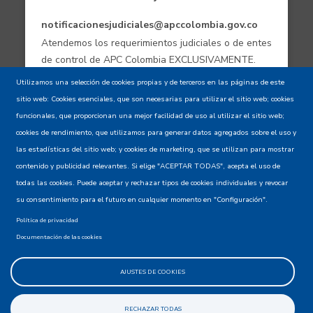
notificacionesjudiciales@apccolombia.gov.co
Atendemos los requerimientos judiciales o de entes
de control de APC Colombia EXCLUSIVAMENTE.
Utilizamos una selección de cookies propias y de terceros en las páginas de este
sitio web: Cookies esenciales, que son necesarias para utilizar el sitio web; cookies
Aviso de confidencialidad - Política de
funcionales, que proporcionan una mejor facilidad de uso al utilizar el sitio web;
privacidad y Condiciones de uso
cookies de rendimiento, que utilizamos para generar datos agregados sobre el uso y
las estadísticas del sitio web; y cookies de marketing, que se utilizan para mostrar
contenido y publicidad relevantes. Si elige "ACEPTAR TODAS", acepta el uso de
Mapa del Sitio XML
todas las cookies. Puede aceptar y rechazar tipos de cookies individuales y revocar
su consentimiento para el futuro en cualquier momento en "Configuración".
Política de privacidad
Documentación de las cookies
AJUSTES DE COOKIES
@apccolombia
RECHAZAR TODAS