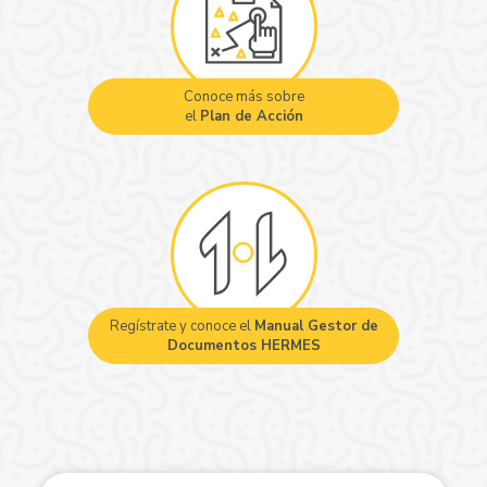
Conoce más sobre
el
Plan de Acción
Regístrate y conoce el
Manual Gestor de
Documentos HERMES