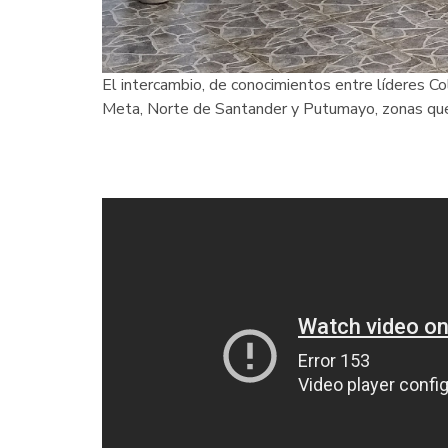
El intercambio, de conocimientos entre líderes Col
Meta, Norte de Santander y Putumayo, zonas que 