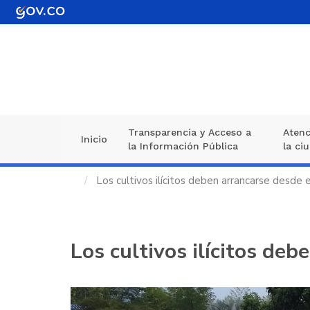
Pasar
al
contenido
principal
Transparencia y Acceso a
Atenc
Navegación
Inicio
la Información Pública
la ci
principal
Los cultivos ilícitos deben arrancarse desde 
Los cultivos ilícitos deb