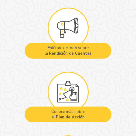
Entérate de todo sobre
la
Rendición de Cuentas
Conoce más sobre
el
Plan de Acción