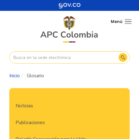
Pasar
al
contenido
Menú
Togg
principal
navig
Inicio
Glosario
Navegación
Noticias
principal
Publicaciones