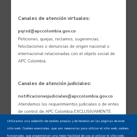
Canales de atención virtuales:
pqrsd@apccolombia.gov.co
Peticiones, quejas, reclamos, sugerencias,
felicitaciones o denuncias de origen nacional o
internacional relacionadas con el objeto social de
APC Colombia.
Canales de atención judiciales:
notificacionesjudiciales@apccolombia.gov.co
Atendemos los requerimientos judiciales o de entes
de control de APC Colombia EXCLUSIVAMENTE.
Utilizamos una selección de cookies propias y de terceros en las páginas de este
sitio web: Cookies esenciales, que son necesarias para utilizar el sitio web; cookies
Aviso de confidencialidad - Política de
funcionales, que proporcionan una mejor facilidad de uso al utilizar el sitio web;