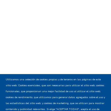
Utilizamos una selección de cookies propias y de terceros en las páginas de este
sitio web: Cookies esenciales, que son necesarias para utilizar el sitio web; cookies
funcionales, que proporcionan una mejor facilidad de uso al utilizar el sitio web;
cookies de rendimiento, que utilizamos para generar datos agregados sobre el uso y
las estadísticas del sitio web; y cookies de marketing, que se utilizan para mostrar
contenido y publicidad relevantes. Si elige "ACEPTAR TODAS", acepta el uso de