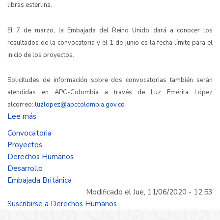
libras esterlina.
El 7 de marzo, la Embajada del Reino Unido dará a conocer los
resultados de la convocatoria y el 1 de junio es la fecha límite para el
inicio de los proyectos.
Solicitudes de información sobre dos convocatorias también serán
atendidas en APC-Colombia a través de Luz Emérita López
alcorreo:
luzlopez@apccolombia.gov.co
Lee más
sobre
La
Convocatoria
Embajada
Proyectos
Británica
Derechos Humanos
invita
Desarrollo
a
Embajada Británica
las
Modificado el Jue, 11/06/2020 - 12:53
entidades
Suscribirse a Derechos Humanos
que