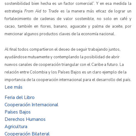
sostenibilidad bien hecha es un factor comercial”. Y en esa medida la
estrategia
From Aid to Trade
es la manera más eficaz de lograr un
fortalecimiento de cadenas de valor sostenible, no solo en café y
cacao, también en flores, banano, aguacate y palma de aceite, por
mencionar algunos productos claves de la economía nacional.
Al final todos compartieron el deseo de seguir trabajando juntos,
ayudándose mutuamente y contemplando la posibilidad de abrir
nuevos canales de cooperación triangular con el Caribe a futuro. La
relación entre Colombia y los Países Bajos es un claro ejemplo de la
importancia de la cooperación internacional para el desarrollo del país.
Lee más
sobre
Llegó
Feria del Libro
el
Cooperación Internacional
momento
Países Bajos
de
Derechos Humanos
sentarse
Agricultura
a
Cooperación Bilateral