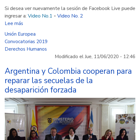
Si desea ver nuevamente la sesión de Facebook Live puede
ingresar a:
Video No.1
-
Video No. 2
Lee más
sobre
APC-
Unión Europea
Colombia
Convocatorias 2019
acompaña
Derechos Humanos
primera
Modificado el Jue, 11/06/2020 - 12:46
convocatoria
2019
Argentina y Colombia cooperan para
de
reparar las secuelas de la
Unión
desaparición forzada
Europea
en
democracia
y
derechos
humanos