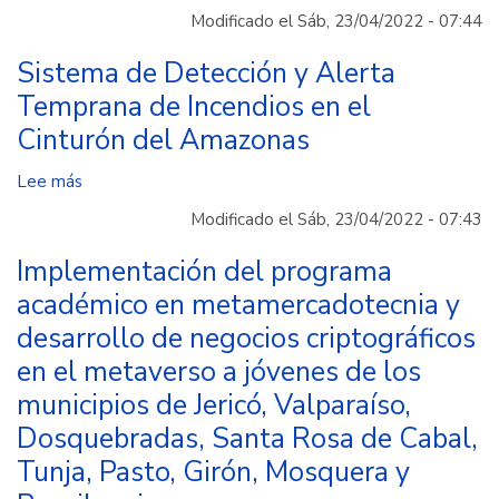
Academia:
Modificado el Sáb, 23/04/2022 - 07:44
Tecnología
para
Sistema de Detección y Alerta
un
Temprana de Incendios en el
mundo
Cinturón del Amazonas
más
humano.
Lee más
sobre
Sistema
Modificado el Sáb, 23/04/2022 - 07:43
de
Detección
Implementación del programa
y
académico en metamercadotecnia y
Alerta
desarrollo de negocios criptográficos
Temprana
en el metaverso a jóvenes de los
de
Incendios
municipios de Jericó, Valparaíso,
en
Dosquebradas, Santa Rosa de Cabal,
el
Tunja, Pasto, Girón, Mosquera y
Cinturón