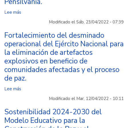
Pensilvania.
del
Amazonas
Lee más
sobre
Implementación
Modificado el Sáb, 23/04/2022 - 07:39
del
programa
Fortalecimiento del desminado
académico
operacional del Ejército Nacional para
en
la eliminación de artefactos
metamercadotecnia
explosivos en beneficio de
y
desarrollo
comunidades afectadas y el proceso
de
de paz.
negocios
criptográficos
Lee más
sobre
en
Fortalecimiento
Modificado el Mar, 12/04/2022 - 10:11
el
del
metaverso
desminado
Sostenibilidad 2024-2030 del
a
operacional
Modelo Educativo para la
jóvenes
del