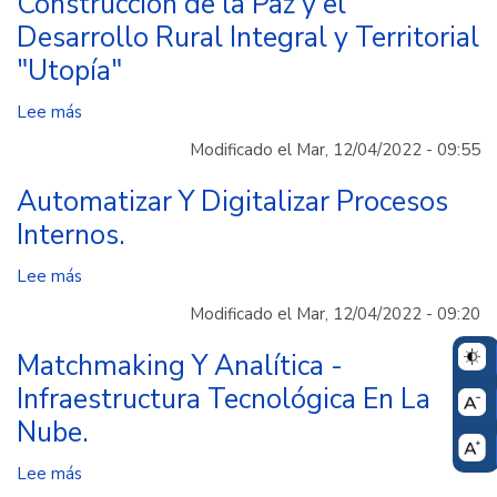
Construcción de la Paz y el
de
Ejército
Desarrollo Rural Integral y Territorial
los
Nacional
municipios
para
"Utopía"
de
la
Jericó,
Lee más
sobre
eliminación
Valparaíso,
Sostenibilidad
de
Modificado el Mar, 12/04/2022 - 09:55
Dosquebradas,
2024-
artefactos
Santa
2030
Automatizar Y Digitalizar Procesos
explosivos
Rosa
del
en
Internos.
de
Modelo
beneficio
Cabal,
Educativo
de
Lee más
sobre
Tunja,
para
comunidades
Automatizar
Modificado el Mar, 12/04/2022 - 09:20
Pasto,
la
afectadas
Y
Girón,
Construcción
y
Digitalizar
Matchmaking Y Analítica -
Mosquera
de
el
Procesos
Infraestructura Tecnológica En La
y
la
proceso
Internos.
Nube.
Pensilvania.
Paz
de
y
paz.
Lee más
sobre
el