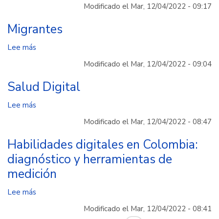
Matchmaking
Desarrollo
Modificado el Mar, 12/04/2022 - 09:17
Y
Rural
Analítica
Migrantes
Integral
-
y
Lee más
sobre
Infraestructura
Territorial
Migrantes
Tecnológica
Modificado el Mar, 12/04/2022 - 09:04
"Utopía"
En
Salud Digital
La
Nube.
Lee más
sobre
Salud
Modificado el Mar, 12/04/2022 - 08:47
Digital
Habilidades digitales en Colombia:
diagnóstico y herramientas de
medición
Lee más
sobre
Habilidades
Modificado el Mar, 12/04/2022 - 08:41
digitales