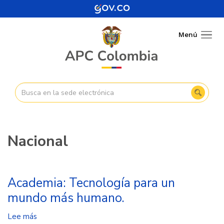
Pasar
al
contenido
Menú
Togg
principal
navig
Nacional
Academia: Tecnología para un
mundo más humano.
Lee más
sobre