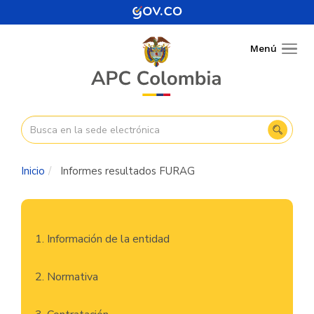
Pasar
al
contenido
Menú
Togg
principal
navig
Inicio
Informes resultados FURAG
Navegación
1. Información de la entidad
principal
2. Normativa