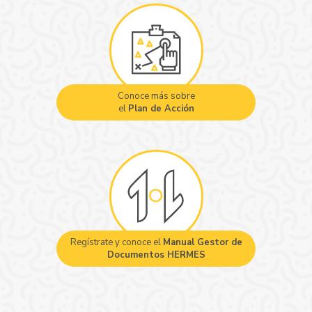
Conoce más sobre
el
Plan de Acción
Regístrate y conoce el
Manual Gestor de
Documentos HERMES