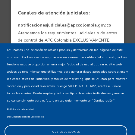
Canales de atención judiciales:
notificacionesjudiciales@apccolombia.gov.co
Atendemos los requerimientos judiciales o de entes
de control de APC Colombia EXCLUSIVAMENTE.
Utilizamos una selección de cookies propias y de terceros en las páginas de este
sitio web: Cookies esenciales, que son necesarias para utilizar el sitio web; cookies
Aviso de confidencialidad - Política de
funcionales, que proporcionan una mejor facilidad de uso al utilizar el sitio web;
privacidad y Condiciones de uso
cookies de rendimiento, que utilizamos para generar datos agregados sobre el uso y
las estadísticas del sitio web; y cookies de marketing, que se utilizan para mostrar
contenido y publicidad relevantes. Si elige "ACEPTAR TODAS", acepta el uso de
Mapa del Sitio XML
todas las cookies. Puede aceptar y rechazar tipos de cookies individuales y revocar
su consentimiento para el futuro en cualquier momento en "Configuración".
Política de privacidad
Documentación de las cookies
AJUSTES DE COOKIES
@apccolombia