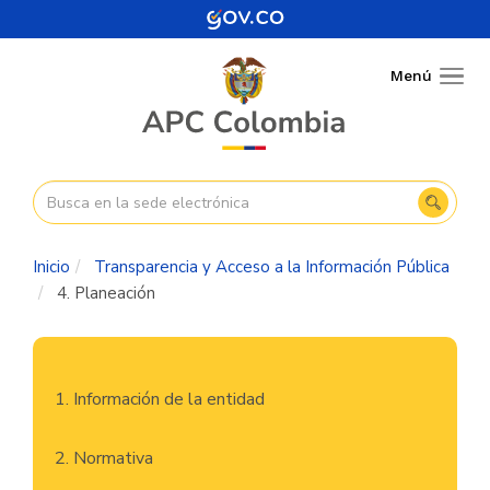
Pasar
al
contenido
Menú
Togg
principal
navig
Inicio
Transparencia y Acceso a la Información Pública
4. Planeación
Navegación
1. Información de la entidad
principal
2. Normativa