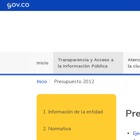
Pasar
al
contenido
principal
Transparencia y Acceso a
Atenc
Navegación
Inicio
la Información Pública
la ci
principal
Inicio
Presupuesto 2012
Navegación
Pr
1. Información de la entidad
principal
2. Normativa
Eje