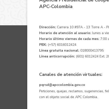
APC-Colombia
Dirección:
Carrera 10 #97A - 13 Torre A - Pis
Horario de atención al usuario:
lunes a vie
Horario último viernes de cada mes:
7:00 a
PBX:
(+57) 6016012424
Línea gratuita nacional:
018000413795
Línea anticorrupción:
(601) 6012424 Ext. 2
Canales de atención virtuales:
pqrsd@apccolombia.gov.co
Peticiones, quejas, reclamos, sugerencias, fe
con el objeto social de APC Colombia.