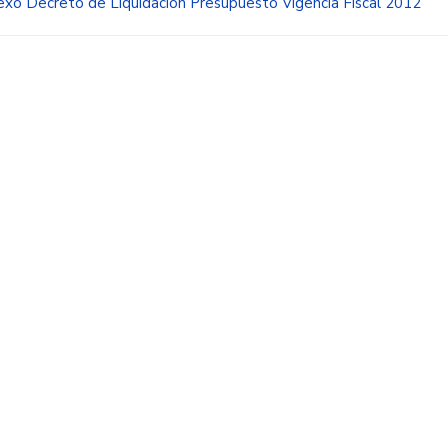
xo Decreto de Liquidación Presupuesto Vigencia Fiscal 2012