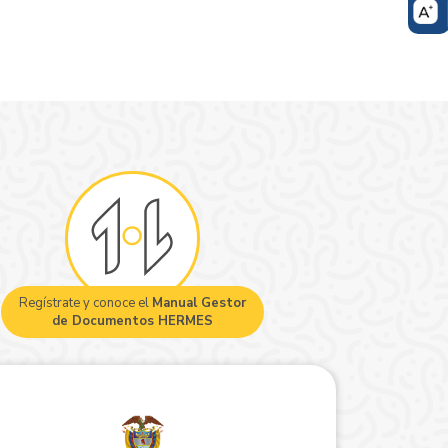
Regístrate y conoce el
Manual Gestor
de Documentos HERMES