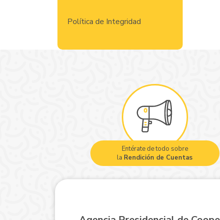
Política de Integridad
Entérate de todo sobre
la
Rendición de Cuentas
Agencia Presidencial de Coope