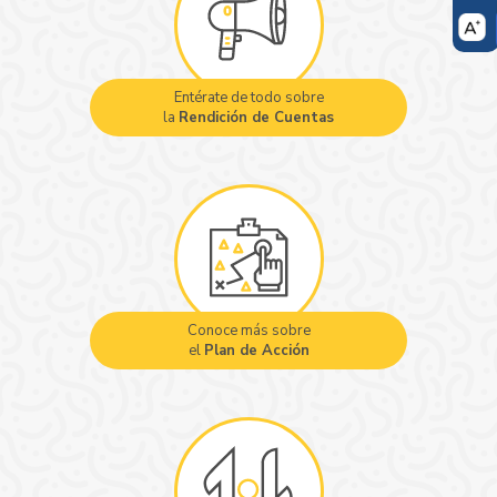
Entérate de todo sobre
la
Rendición de Cuentas
Conoce más sobre
el
Plan de Acción