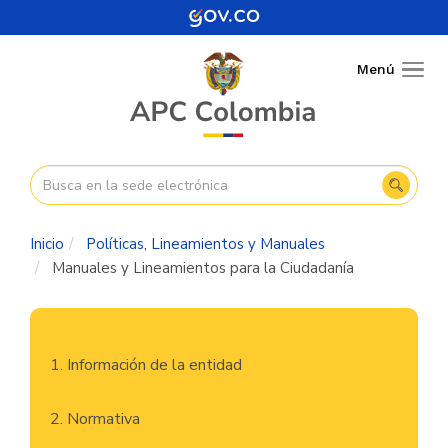
Pasar
al
contenido
Menú
Togg
principal
navig
Inicio
Políticas, Lineamientos y Manuales
Manuales y Lineamientos para la Ciudadanía
Navegación
1. Información de la entidad
principal
2. Normativa