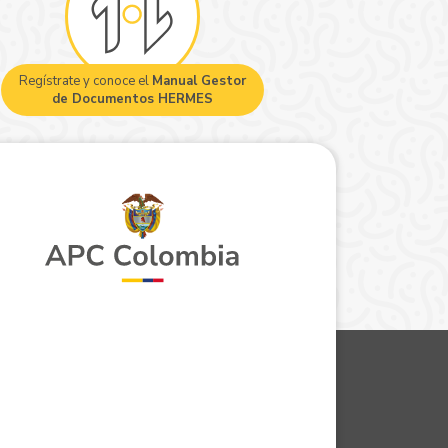
Regístrate y conoce el
Manual Gestor
de Documentos HERMES