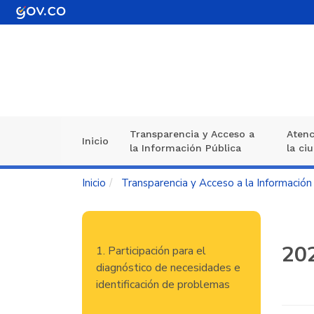
Pasar
al
contenido
principal
Transparencia y Acceso a
Atenc
Navegación
Inicio
la Información Pública
la ci
principal
Inicio
Transparencia y Acceso a la Información
Navegación
20
1. Participación para el
principal
diagnóstico de necesidades e
identificación de problemas