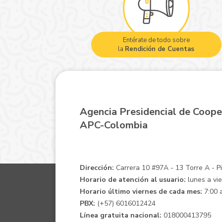
Entérate de todo sobre
la
Rendición de Cuentas
Agencia Presidencial de Coope
APC-Colombia
Dirección:
Carrera 10 #97A - 13 Torre A - Pis
Horario de atención al usuario:
lunes a vie
Horario último viernes de cada mes:
7:00 a
PBX:
(+57) 6016012424
Línea gratuita nacional:
018000413795