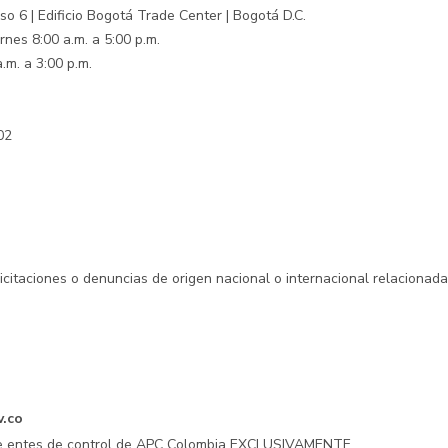
o 6 | Edificio Bogotá Trade Center | Bogotá D.C.
rnes 8:00 a.m. a 5:00 p.m.
.m. a 3:00 p.m.
02
licitaciones o denuncias de origen nacional o internacional relacionad
v.co
 de entes de control de APC Colombia EXCLUSIVAMENTE.