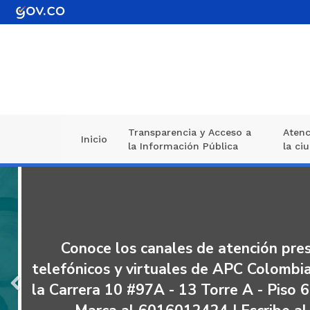
Pasar
al
contenido
principal
Transparencia y Acceso a
Atenc
Navegación
Inicio
la Información Pública
la ci
principal
Conoce los canales de atención presenc
telefónicos y virtuales de APC Colombia | 
la Carrera 10 #97A - 13 Torre A - Piso 6, e
Anterior