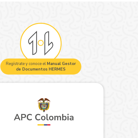
Regístrate y conoce el
Manual Gestor
de Documentos HERMES