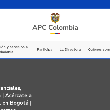
ión y servicios a
Participa
La Directora
Quiénes so
udadanía
iales,
Acércate a
n Bogotá |