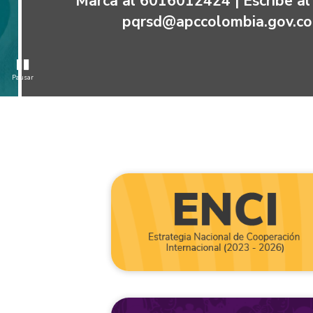
Marca al 6016012424 | Escribe al co
pqrsd@apccolombia.gov.co
Pausar