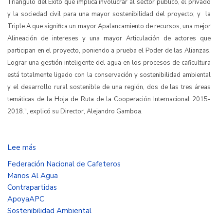
Triángulo del Éxito que implica involucrar al sector público, el privado
y la sociedad civil para una mayor sostenibilidad del proyecto; y la
Triple A que significa un mayor Apalancamiento de recursos, una mejor
Alineación de intereses y una mayor Articulación de actores que
participan en el proyecto, poniendo a prueba el Poder de las Alianzas.
Lograr una gestión inteligente del agua en los procesos de caficultura
está totalmente ligado con la conservación y sostenibilidad ambiental
y el desarrollo rural sostenible de una región, dos de las tres áreas
temáticas de la Hoja de Ruta de la Cooperación Internacional 2015-
2018.", explicó su Director, Alejandro Gamboa.
Lee más
sobre
Manos
Federación Nacional de Cafeteros
al
Manos Al Agua
Agua,
Contrapartidas
la
ApoyaAPC
mayor
Sostenibilidad Ambiental
iniciativa