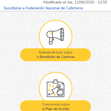
Modificado el Jue, 11/06/2020 - 12:53
cafetera
Suscribirse a Federación Nacional de Cafeteros
global
frente
al
agua
y
la
variabilidad
Entérate de todo sobre
climática
la
Rendición de Cuentas
Conoce más sobre
el
Plan de Acción