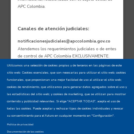
APC Colombia.
Canales de atención judiciales:
notificacionesjudiciales@apccolombia.gov.co
Atendemos los requerimientos judiciales o de entes
de control de APC Colombia EXCLUSIVAMENTE.
Utilizamos una selección de cookies propias y de terceros en las páginas de este
sitio web: Cookies esenciales, que son necesarias para utilizar el sitio web; cookies
Aviso de confidencialidad - Política de
funcionales, que proporcionan una mejor facilidad de uso al utilizar el sitio web;
privacidad y Condiciones de uso
cookies de rendimiento, que utilizamos para generar datos agregados sobre el uso y
las estadísticas del sitio web; y cookies de marketing, que se utilizan para mostrar
contenido y publicidad relevantes. Si elige "ACEPTAR TODAS", acepta el uso de
Mapa del Sitio XML
todas las cookies. Puede aceptar y rechazar tipos de cookies individuales y revocar
su consentimiento para el futuro en cualquier momento en "Configuración".
Política de privacidad
Documentación de las cookies