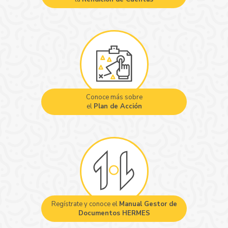
Conoce más sobre
el
Plan de Acción
Regístrate y conoce el
Manual Gestor de
Documentos HERMES