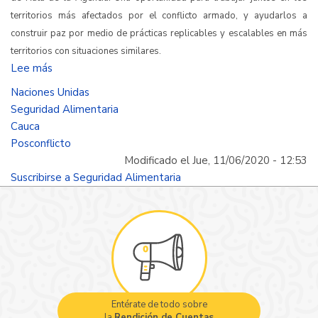
territorios más afectados por el conflicto armado, y ayudarlos a
construir paz por medio de prácticas replicables y escalables en más
territorios con situaciones similares.
Lee más
sobre
Una
Naciones Unidas
oportunidad
Seguridad Alimentaria
para
Cauca
cambiar
Posconflicto
Modificado el Jue, 11/06/2020 - 12:53
Suscribirse a Seguridad Alimentaria
Entérate de todo sobre
la
Rendición de Cuentas