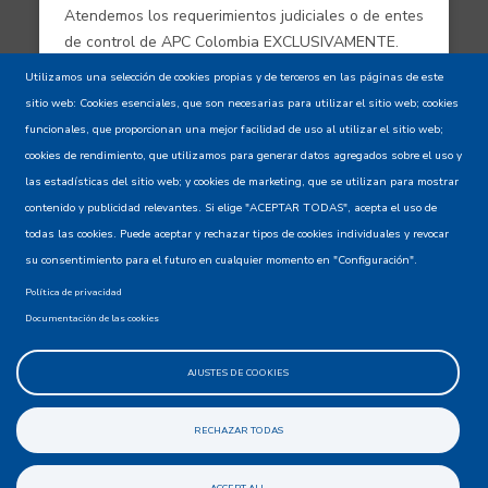
Atendemos los requerimientos judiciales o de entes
de control de APC Colombia EXCLUSIVAMENTE.
Utilizamos una selección de cookies propias y de terceros en las páginas de este
sitio web: Cookies esenciales, que son necesarias para utilizar el sitio web; cookies
Aviso de confidencialidad - Política de
funcionales, que proporcionan una mejor facilidad de uso al utilizar el sitio web;
privacidad y Condiciones de uso
cookies de rendimiento, que utilizamos para generar datos agregados sobre el uso y
las estadísticas del sitio web; y cookies de marketing, que se utilizan para mostrar
contenido y publicidad relevantes. Si elige "ACEPTAR TODAS", acepta el uso de
Mapa del Sitio XML
todas las cookies. Puede aceptar y rechazar tipos de cookies individuales y revocar
su consentimiento para el futuro en cualquier momento en "Configuración".
Política de privacidad
Documentación de las cookies
AJUSTES DE COOKIES
@apccolombia
RECHAZAR TODAS
ACCEPT ALL