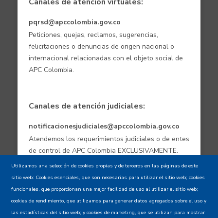
Canales de atención virtuales:
pqrsd@apccolombia.gov.co
Peticiones, quejas, reclamos, sugerencias,
felicitaciones o denuncias de origen nacional o
internacional relacionadas con el objeto social de
APC Colombia.
Canales de atención judiciales:
notificacionesjudiciales@apccolombia.gov.co
Atendemos los requerimientos judiciales o de entes
de control de APC Colombia EXCLUSIVAMENTE.
Utilizamos una selección de cookies propias y de terceros en las páginas de este
sitio web: Cookies esenciales, que son necesarias para utilizar el sitio web; cookies
Aviso de confidencialidad - Política de
funcionales, que proporcionan una mejor facilidad de uso al utilizar el sitio web;
privacidad y Condiciones de uso
cookies de rendimiento, que utilizamos para generar datos agregados sobre el uso y
las estadísticas del sitio web; y cookies de marketing, que se utilizan para mostrar