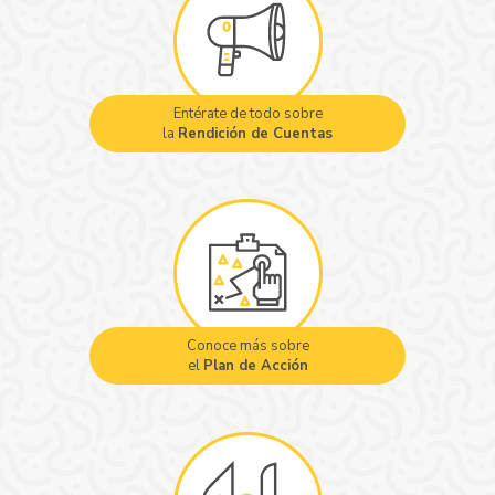
Entérate de todo sobre
la
Rendición de Cuentas
Conoce más sobre
el
Plan de Acción