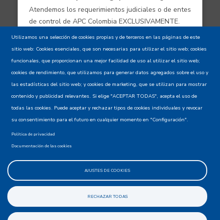
Atendemos los requerimientos judiciales o de entes
de control de APC Colombia EXCLUSIVAMENTE.
Utilizamos una selección de cookies propias y de terceros en las páginas de este
sitio web: Cookies esenciales, que son necesarias para utilizar el sitio web; cookies
Aviso de confidencialidad - Política de
funcionales, que proporcionan una mejor facilidad de uso al utilizar el sitio web;
privacidad y Condiciones de uso
cookies de rendimiento, que utilizamos para generar datos agregados sobre el uso y
las estadísticas del sitio web; y cookies de marketing, que se utilizan para mostrar
contenido y publicidad relevantes. Si elige "ACEPTAR TODAS", acepta el uso de
Mapa del Sitio XML
todas las cookies. Puede aceptar y rechazar tipos de cookies individuales y revocar
su consentimiento para el futuro en cualquier momento en "Configuración".
Política de privacidad
Documentación de las cookies
AJUSTES DE COOKIES
@apccolombia
RECHAZAR TODAS