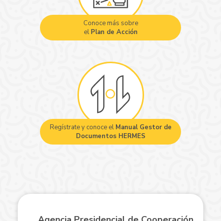
Conoce más sobre
el
Plan de Acción
Regístrate y conoce el
Manual Gestor de
Documentos HERMES
Agencia Presidencial de Cooperación