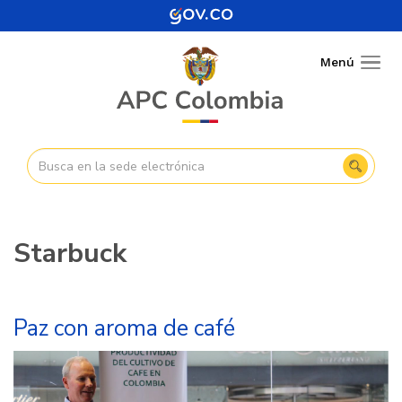
Pasar
al
contenido
Menú
Togg
principal
navig
Starbuck
Paz con aroma de café