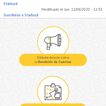
aroma
Starbuck
de
Modificado el Jue, 11/06/2020 - 12:53
café
Suscribirse a Starbuck
Entérate de todo sobre
la
Rendición de Cuentas