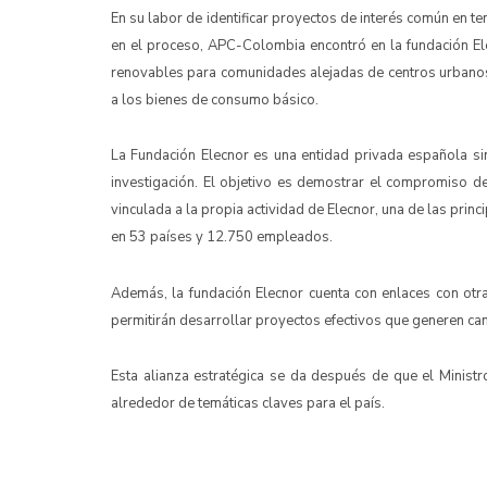
En su labor de identificar proyectos de interés común en te
en el proceso, APC-Colombia encontró en la fundación Ele
renovables para comunidades alejadas de centros urbanos, 
a los bienes de consumo básico.
La Fundación Elecnor es una entidad privada española sin
investigación. El objetivo es demostrar el compromiso de
vinculada a la propia actividad de Elecnor, una de las pri
en 53 países y 12.750 empleados.
Además, la fundación Elecnor cuenta con enlaces con otra
permitirán desarrollar proyectos efectivos que generen ca
Esta alianza estratégica se da después de que el Minist
alrededor de temáticas claves para el país.