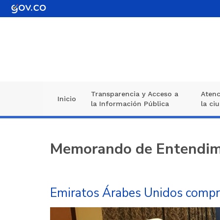
Pasar
al
contenido
principal
Transparencia y Acceso a
Atenc
Navegación
Inicio
la Información Pública
la ci
principal
Memorando de Entendim
Emiratos Árabes Unidos compro