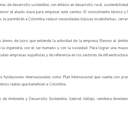
mas de desarrollo sostenible, con énfasis en desarrollo rural, sostenibilidad 
cnor el aliado clave para empezar este camino. El conocimiento técnico y 
le permitirán a Colombia reducir necesidades básicas insatisfechas, cerra
 ánimo de lucro que extiende la actividad de la empresa Elecnor al ámbito 
 la ingeniería con el ser humano y con la sociedad. Para lograr una mayor
ncipales empresas españolas y de referencia en los sectores de infraestructur
s fundaciones internacionales como Plan Internacional que cuenta con pres
mbios reales que beneficien a Colombia.
ro de Ambiente y Desarrollo Sostenible, Gabriel Vallejo, remitiera direc