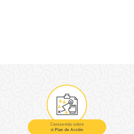
Conoce más sobre
el
Plan de Acción