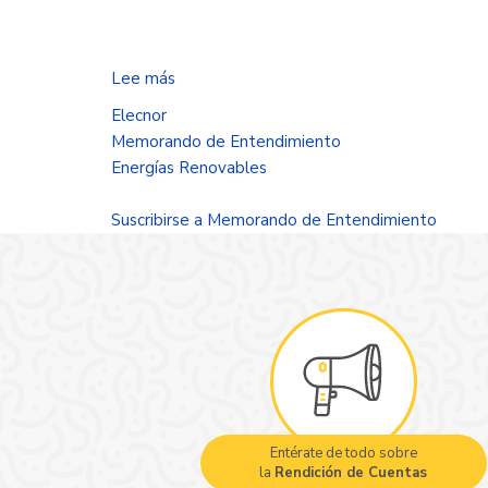
Lee más
sobre
Cerrar
Elecnor
brechas
Memorando de Entendimiento
de
Energías Renovables
inequidad
Suscribirse a Memorando de Entendimiento
Entérate de todo sobre
la
Rendición de Cuentas