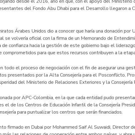
forjando desde el 2016, año en que, con el apoyo del Ministerio 
esentantes del Fondo Abu Dhabi para el Desarrollo llegaron a 
miratos Árabes Unidos dio a conocer que haría una donación por
a cual se volvería oficial con la firma de un Memorando de Ente
 de confianza hacia la gestión de este gobierno bajo el lideraz
mprometidos para que estos recursos contribuyen a la etapa d
 todo el proceso de negociación con el fin de asegurar una ges
tos presentados por la Alta Consejería para el Posconflicto, Pros
speridad del Ministerio de Relaciones Exteriores y la Consejería P
ionada por APC-Colombia, en la que cada entidad pudo presenta
es el de los Centros de Educación Infantil de la Consejería Presi
ejería para puntualizar los centros que serán financiados.
o firmado en Dubai por Mohammed Saif Al Suwaidi, Director del
 más las relaciones de cooperación entre ambos países, y abre 