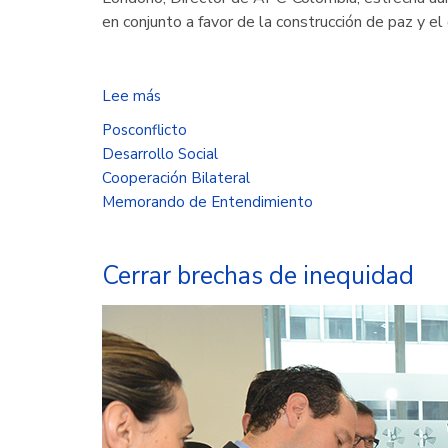
en conjunto a favor de la construcción de paz y e
Lee más
sobre
Emiratos
Posconflicto
Árabes
Desarrollo Social
Unidos
Cooperación Bilateral
comprometido
Memorando de Entendimiento
con
la
agenda
Cerrar brechas de inequidad
de
desarrollo
del
país