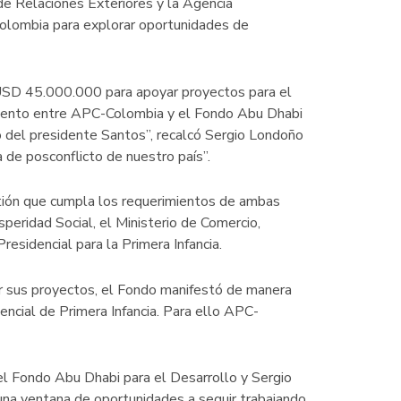
de Relaciones Exteriores y la Agencia
Colombia para explorar oportunidades de
 USD 45.000.000 para apoyar proyectos para el
ndimiento entre APC-Colombia y el Fondo Abu Dhabi
go del presidente Santos”, recalcó Sergio Londoño
e posconflicto de nuestro país”.
tión que cumpla los requerimientos de ambas
peridad Social, el Ministerio de Comercio,
residencial para la Primera Infancia.
r sus proyectos, el Fondo manifestó de manera
dencial de Primera Infancia. Para ello APC-
 Fondo Abu Dhabi para el Desarrollo y Sergio
una ventana de oportunidades a seguir trabajando