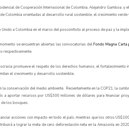
esidencial de Cooperación Internacional de Colombia, Alejandro Gamboa, y e
s de Colombia orientadas al desarrollo rural sostenible, el crecimiento verd
no Unido a Colombia en el marco del posconflicto al proceso de paz y la imp
 momento se encuentran abiertas las convocatorias del
Fondo Magna Carta 
ro respectivamente.
acia promueve el respeto de los derechos humanos, el fortalecimiento ins
itan el crecimiento y desarrollo sostenible.
n la conservación del medio ambiente. Recientemente en la COP21, la cumbr
s a aportar recursos por US$300 millones de dólares para financiar proye
n de los bosques.
anciar acciones con impacto en todo el país, mientras que los otros US$10
tribuirá a lograr la meta de cero deforestación neta en la Amazonía en 202