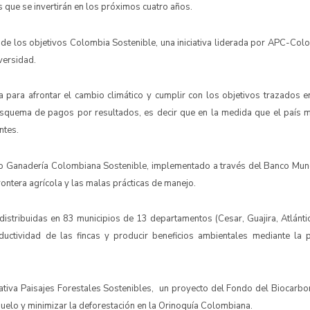
 que se invertirán en los próximos cuatro años.
 los objetivos Colombia Sostenible, una iniciativa liderada por APC-Colo
iversidad.
a para afrontar el cambio climático y cumplir con los objetivos trazados e
 esquema de pagos por resultados, es decir que en la medida que el país m
ntes.
to Ganadería Colombiana Sostenible, implementado a través del Banco Mundi
rontera agrícola y las malas prácticas de manejo.
 distribuidas en 83 municipios de 13 departamentos (Cesar, Guajira, Atlántic
ductividad de las fincas y producir beneficios ambientales mediante la
ativa Paisajes Forestales Sostenibles, un proyecto del Fondo del Biocarbo
suelo y minimizar la deforestación en la Orinoquía Colombiana.