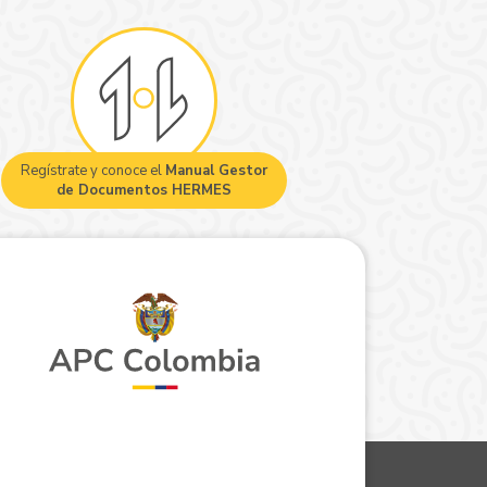
Regístrate y conoce el
Manual Gestor
de Documentos HERMES