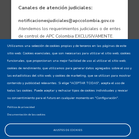
Canales de atención judiciales:
notificacionesjudiciales@apccolombia.gov.co
Atendemos los requerimientos judiciales o de entes
de control de APC Colombia EXCLUSIVAMENTE.
Utilizamos una selección de cookies propias y de terceros en las páginas de este
sitio web: Cookies esenciales, que son necesarias para utilizar el sitio web; cookies
Aviso de confidencialidad - Política de
funcionales, que proporcionan una mejor facilidad de uso al utilizar el sitio web;
privacidad y Condiciones de uso
cookies de rendimiento, que utilizamos para generar datos agregados sobre el uso y
las estadísticas del sitio web; y cookies de marketing, que se utilizan para mostrar
contenido y publicidad relevantes. Si elige "ACEPTAR TODAS", acepta el uso de
Mapa del Sitio XML
todas las cookies. Puede aceptar y rechazar tipos de cookies individuales y revocar
su consentimiento para el futuro en cualquier momento en "Configuración".
Política de privacidad
Documentación de las cookies
AJUSTES DE COOKIES
@apccolombia