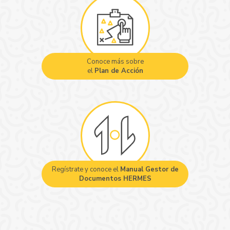
Conoce más sobre
el
Plan de Acción
Regístrate y conoce el
Manual Gestor de
Documentos HERMES