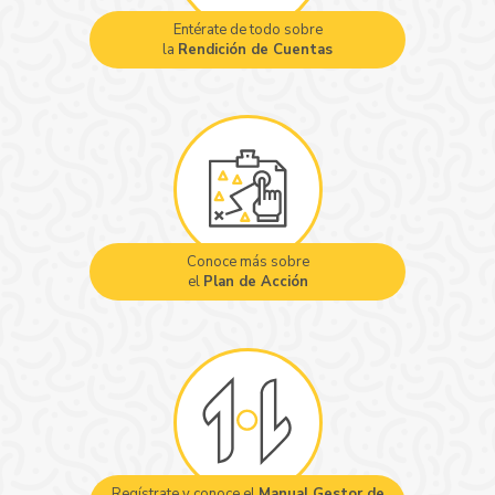
Entérate de todo sobre
la
Rendición de Cuentas
Conoce más sobre
el
Plan de Acción
Regístrate y conoce el
Manual Gestor de