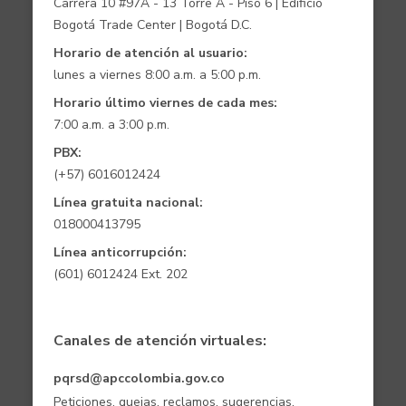
Carrera 10 #97A - 13 Torre A - Piso 6 | Edificio
Bogotá Trade Center | Bogotá D.C.
Horario de atención al usuario:
lunes a viernes 8:00 a.m. a 5:00 p.m.
Horario último viernes de cada mes:
7:00 a.m. a 3:00 p.m.
PBX:
(+57) 6016012424
Línea gratuita nacional:
018000413795
Línea anticorrupción:
(601) 6012424 Ext. 202
Canales de atención virtuales:
pqrsd@apccolombia.gov.co
Peticiones, quejas, reclamos, sugerencias,