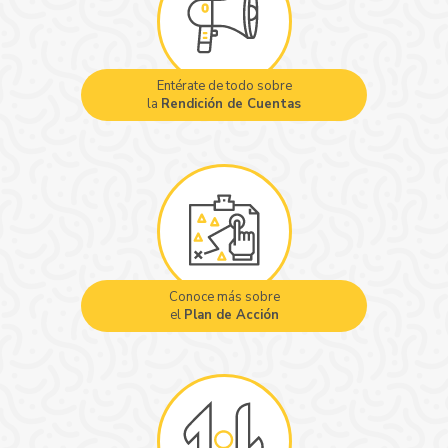
Entérate de todo sobre
la
Rendición de Cuentas
Conoce más sobre
el
Plan de Acción