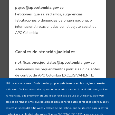
pqrsd@apccolombia.gov.co
Peticiones, quejas, reclamos, sugerencias,
felicitaciones o denuncias de origen nacional o
internacional relacionadas con el objeto social de
APC Colombia.
Canales de atención judiciales:
notificacionesjudiciales@apccolombia.gov.co
Atendemos los requerimientos judiciales o de entes
de control de APC Colombia EXCLUSIVAMENTE.
Utilizamos una selección de cookies propias y de terceros en las páginas de este
sitio web: Cookies esenciales, que son necesarias para utilizar el sitio web; cookies
Aviso de confidencialidad - Política de
funcionales, que proporcionan una mejor facilidad de uso al utilizar el sitio web;
privacidad y Condiciones de uso
cookies de rendimiento, que utilizamos para generar datos agregados sobre el uso y
las estadísticas del sitio web; y cookies de marketing, que se utilizan para mostrar
contenido y publicidad relevantes. Si elige "ACEPTAR TODAS", acepta el uso de