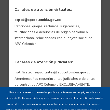
Canales de atención virtuales:
pqrsd@apccolombia.gov.co
Peticiones, quejas, reclamos, sugerencias,
felicitaciones o denuncias de origen nacional o
internacional relacionadas con el objeto social de
APC Colombia.
Canales de atención judiciales:
notificacionesjudiciales@apccolombia.gov.co
Atendemos los requerimientos judiciales o de entes
de control de APC Colombia EXCLUSIVAMENTE.
Utilizamos una selección de cookies propias y de terceros en las páginas de este
sitio web: Cookies esenciales, que son necesarias para utilizar el sitio web; cookies
Aviso de confidencialidad - Política de
funcionales, que proporcionan una mejor facilidad de uso al utilizar el sitio web;
privacidad y Condiciones de uso