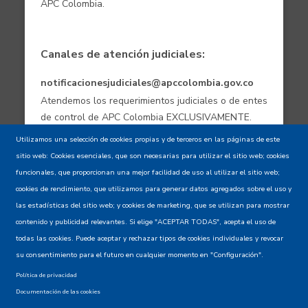
APC Colombia.
Canales de atención judiciales:
notificacionesjudiciales@apccolombia.gov.co
Atendemos los requerimientos judiciales o de entes
de control de APC Colombia EXCLUSIVAMENTE.
Utilizamos una selección de cookies propias y de terceros en las páginas de este
sitio web: Cookies esenciales, que son necesarias para utilizar el sitio web; cookies
Aviso de confidencialidad - Política de
funcionales, que proporcionan una mejor facilidad de uso al utilizar el sitio web;
privacidad y Condiciones de uso
cookies de rendimiento, que utilizamos para generar datos agregados sobre el uso y
las estadísticas del sitio web; y cookies de marketing, que se utilizan para mostrar
contenido y publicidad relevantes. Si elige "ACEPTAR TODAS", acepta el uso de
Mapa del Sitio XML
todas las cookies. Puede aceptar y rechazar tipos de cookies individuales y revocar
su consentimiento para el futuro en cualquier momento en "Configuración".
Política de privacidad
Documentación de las cookies