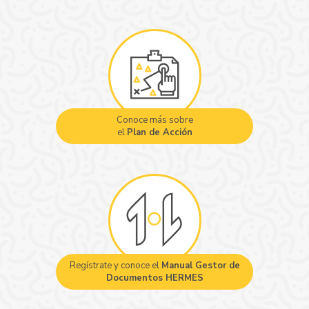
Conoce más sobre
el
Plan de Acción
Regístrate y conoce el
Manual Gestor de
Documentos HERMES