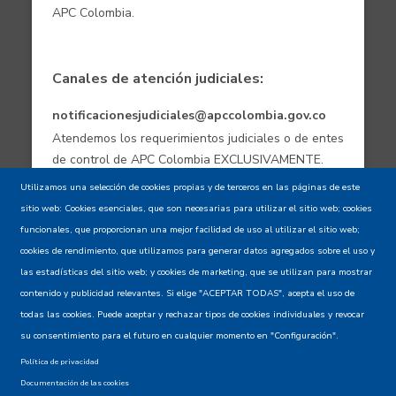
APC Colombia.
Canales de atención judiciales:
notificacionesjudiciales@apccolombia.gov.co
Atendemos los requerimientos judiciales o de entes
de control de APC Colombia EXCLUSIVAMENTE.
Utilizamos una selección de cookies propias y de terceros en las páginas de este
sitio web: Cookies esenciales, que son necesarias para utilizar el sitio web; cookies
Aviso de confidencialidad - Política de
funcionales, que proporcionan una mejor facilidad de uso al utilizar el sitio web;
privacidad y Condiciones de uso
cookies de rendimiento, que utilizamos para generar datos agregados sobre el uso y
las estadísticas del sitio web; y cookies de marketing, que se utilizan para mostrar
contenido y publicidad relevantes. Si elige "ACEPTAR TODAS", acepta el uso de
Mapa del Sitio XML
todas las cookies. Puede aceptar y rechazar tipos de cookies individuales y revocar
su consentimiento para el futuro en cualquier momento en "Configuración".
Política de privacidad
Documentación de las cookies