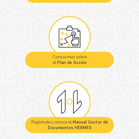
Conoce más sobre
el
Plan de Acción
Regístrate y conoce el
Manual Gestor de
Documentos HERMES