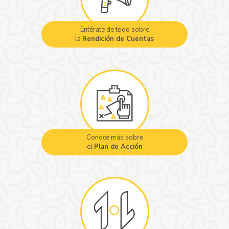
Entérate de todo sobre
la
Rendición de Cuentas
Conoce más sobre
el
Plan de Acción