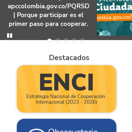
D
Bogotá | Marca al
6016012424 | Escribe al
correo
pqrsd@apccolombia.gov.c
Pausar
Destacados